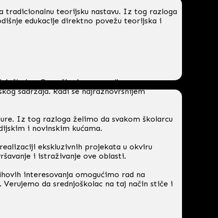
 tradicionalnu teorijsku nastavu. Iz tog razloga
išnje edukacije direktno povežu teorijska i
ednjoškolce. Ove učionice opremljene su po
skog sadržaja. Radi se najraznovrsnijem
ure. Iz tog razloga želimo da svakom školarcu
adijskim i novinskim kućama.
ealizaciji ekskluzivnih projekata u okviru
šavanje i istraživanje ove oblasti.
njihovih interesovanja omogućimo rad na
 Verujemo da srednjoškolac na taj način stiče i