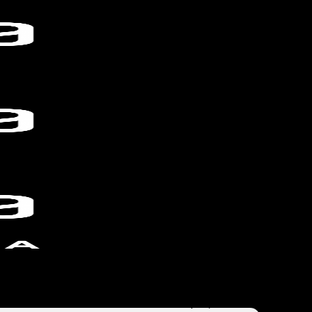
 nakon srednje škole. Bez obzira na to da li se
trebne za rad na velikim novinarskim projektima.