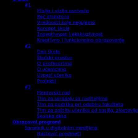
#1
Misija i vizija osnivača
Reč direktora
Vrednosti koje negujemo
Koncept škole
Inovativnost i ekskluzivnost
Kreativno i funkcionalno obrazovanje
#2
Dan škole
Školski prostor
O profesorima
O učenicima
Uspesi učenika
Projekti
#3
Mentorski rad
Tim za saradnju sa roditeljima
Tim za podršku pri odabiru fakulteta
Tim za zaštitu učenika od nasilja, zlostavlj
Školska akta
Obrazovni programi
Saradnik u digitalnim medijima
Nastavni predmeti