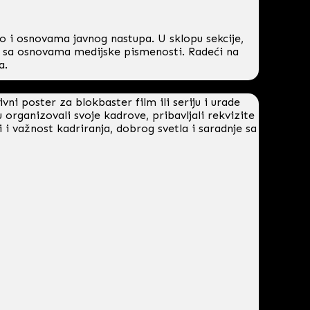
ao i osnovama javnog nastupa. U sklopu sekcije,
u se sa osnovama medijske pismenosti. Radeći na
a.
 poster za blokbaster film ili seriju i urade
 organizovali svoje kadrove, pribavljali rekvizite
i i važnost kadriranja, dobrog svetla i saradnje sa