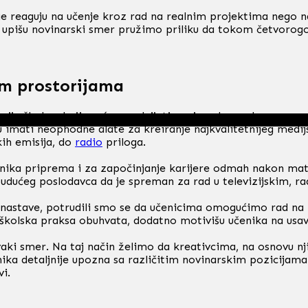
e reaguju na učenje kroz rad na realnim projektima nego na
 upišu novinarski smer pružimo priliku da tokom četvorogod
im prostorijama
torije škole u kojima će se odvijati novinarska praksa za sr
 imati neophodne alate za kreiranje najkvalitetnijeg medij
kih emisija, do
radio
priloga.
nika priprema i za započinjanje karijere odmah nakon mat
udućeg poslodavca da je spreman za rad u televizijskim, r
a nastave, potrudili smo se da učenicima omogućimo rad na r
 školska praksa obuhvata, dodatno motivišu učenika na usavr
svaki smer. Na taj način želimo da kreativcima, na osnovu 
ika detaljnije upozna sa različitim novinarskim pozicijama.
vi.