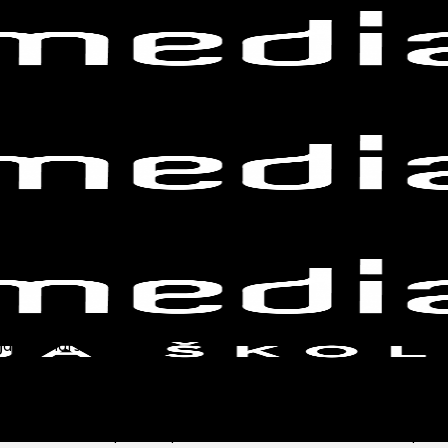
je pretvaraju u delo. Da se pripreme za ono što ih očekuje
nja novinarske karijere.
ko bi učenicima pružila priliku da steknu realne veštine po