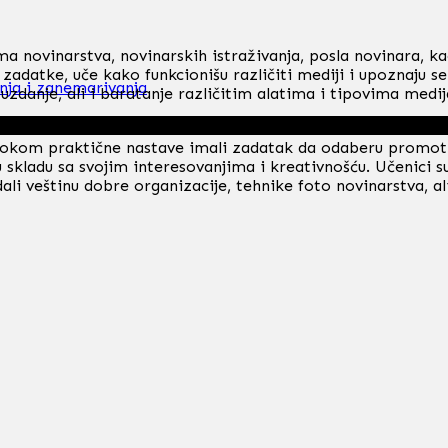
ma novinarstva, novinarskih istraživanja, posla novinara, k
ske zadatke, uče kako funkcionišu različiti mediji i upoznaj
anja i zanemarivanja
uzdanje, ali i baratanje različitim alatima i tipovima medij
okom praktične nastave imali zadatak da odaberu promotivni
 skladu sa svojim interesovanjima i kreativnošću. Učenici su
dali veštinu dobre organizacije, tehnike foto novinarstva, al