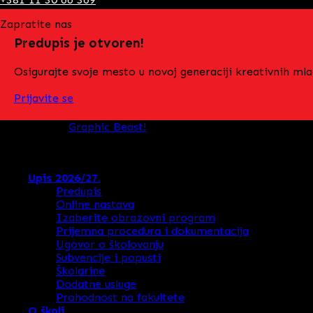
Zapratite nas
Predupis je otvoren!
Osigurajte svoje mesto u novoj generaciji kreativnih mlad
Prijavite se
Designed by
Graphic Beast!
Copyright 2026 ©
ARTIMEDIA Srednja Škola
Upis 2026/27.
Predupis
Online nastava
Izaberite obrazovni program
Prijemna procedura i dokumentacija
Ugovor o školovanju
Subvencije i popusti
Školarine
Dodatne usluge
Prohodnost na fakultete
O školi