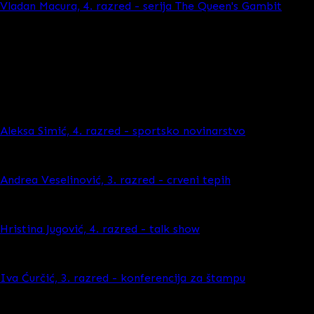
Vladan Macura, 4. razred - serija The Queen's Gambit
Vežba Vrste novinarstva
U okviru praktične nastave trećeg i četvrtog razreda smera 
prikažu kroz fotografiju. Svaka od fotografija priča svoju 
vide različite tipove novinarstva, kojima će se jednog dana 
Aleksa Simić, 4. razred - sportsko novinarstvo
Andrea Veselinović, 3. razred - crveni tepih
Hristina Jugović, 4. razred - talk show
Iva Ćurčić, 3. razred - konferencija za štampu