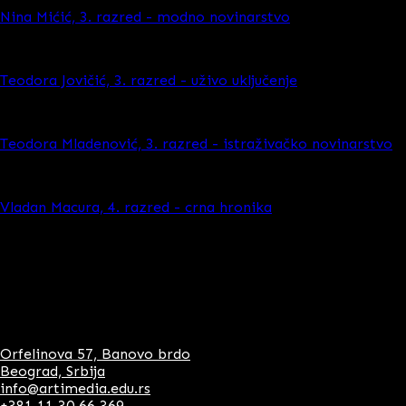
Nina Mićić, 3. razred - modno novinarstvo
Teodora Jovičić, 3. razred - uživo uključenje
Teodora Mladenović, 3. razred - istraživačko novinarstvo
Vladan Macura, 4. razred - crna hronika
Sekcija opšte kulture
je obavezna vannastavna aktivnost za 
umetničkim akademijama koji se tiče opšte kulture i inform
Akreditacija
Kontakt
Orfelinova 57, Banovo brdo
Beograd, Srbija
info@artimedia.edu.rs
+381 11 30 66 369