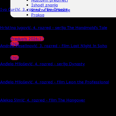
Nastavni predmeti
Ishodi znanja
Iva Ćurčić, 3. razred - film Cruella
Stručne kvalifikacije
Praksa
Kontakt
Galerija
Hristina Jugović, 4. razred - serija The Handmaid's Tale
Blog
Predupis 2026/27
ENG
Andrea Veselinović, 3. razred - film Last Night in Soho
ENG
Anđela Milošević, 4. razred - serija Dynasty
Anđela Milošević, 4. razred - film Leon the Professional
Aleksa Simić, 4. razred - film The Hangover