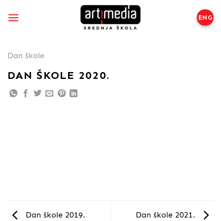
Preskoči
na
ENG
sadržaj
Dan škole
DAN ŠKOLE 2020.
Dan škole 2019.
Dan škole 2021.