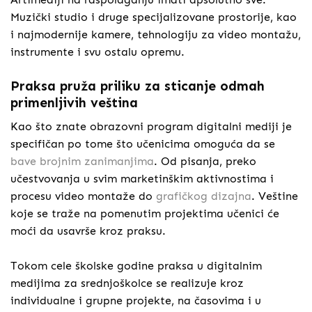
Muzički studio i druge specijalizovane prostorije, kao
i najmodernije kamere, tehnologiju za video montažu,
instrumente i svu ostalu opremu.
Praksa pruža priliku za sticanje odmah
primenljivih veština
Kao što znate obrazovni program digitalni mediji je
specifičan po tome što učenicima omoguća da se
bave brojnim zanimanjima
. Od pisanja, preko
učestvovanja u svim marketinškim aktivnostima i
procesu video montaže do
grafičkog dizajna
. Veštine
koje se traže na pomenutim projektima učenici će
moći da usavrše kroz praksu.
Tokom cele školske godine praksa u digitalnim
medijima za srednjoškolce se realizuje kroz
individualne i grupne projekte, na časovima i u