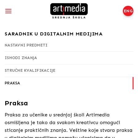
Preskoči
na
ENG
sadržaj
SARADNIK U DIGITALNIM MEDIJIMA
NASTAVNI PREDMETI
ISHODI ZNANJA
STRUČNE KVALIFIKACIJE
PRAKSA
Praksa
Praksa za učenike u srednjoj školi Artimedia
osmišljena je tako da svakom kreativcu omogući
sticanje praktičnih znanja. Veštine koje stvara praksa
u digitalnim medijima pomažu učenicima da u