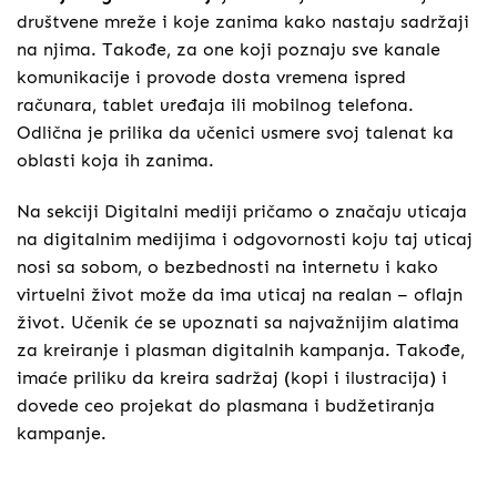
društvene mreže i koje zanima kako nastaju sadržaji
na njima. Takođe, za one koji poznaju sve kanale
komunikacije i provode dosta vremena ispred
računara, tablet uređaja ili mobilnog telefona.
Odlična je prilika da učenici usmere svoj talenat ka
oblasti koja ih zanima.
Na sekciji Digitalni mediji pričamo o značaju uticaja
na digitalnim medijima i odgovornosti koju taj uticaj
nosi sa sobom, o bezbednosti na internetu i kako
virtuelni život može da ima uticaj na realan – oflajn
život. Učenik će se upoznati sa najvažnijim alatima
za kreiranje i plasman digitalnih kampanja. Takođe,
imaće priliku da kreira sadržaj (kopi i ilustracija) i
dovede ceo projekat do plasmana i budžetiranja
kampanje.