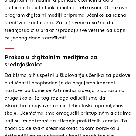
budućnosti budu funkcionalniji i efikasniji. Obrazovni
program digitalni mediji priprema učenike za razna
kreativna zanimanja. Zato je veoma važno da
srednjoškolci u praksi isprobaju sve veštine od kojih
će jednog dana zarađivati.
Praksa u digitalnim medijima za
srednjoškolce
Da bismo bili uspešni u školovanju učenika za poslove
budućnosti neophodno je da negujemo koncept
nastave po kome se Artimedia izdvaja u odnosu na
druge škole. Iz tog razloga odlučili smo da
iskoristimo najsavremeniju tehnološku opremljenost
škole. Učenicima smo omogućili pristup svim alataima
koji su im potrebni za sticanje praktičnih znanja. To
znači da će svaki srednjoškolac tokom boravka u
Artimediji na raspolaganju imati apsolutno sve.