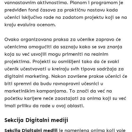
vannastavnim aktivnostima. Planom i programom je
predviđen fond časova za praktičnu nastavu kada
učenici isključivo rade na zadatom projektu koji se na
kraju evaluira ocenom.
Ovako organizovana praksa za učenike zapravo će
učenicima omogućiti da saznaju kako se sva znanja
koja su već usvojili mogu primeniti na realnim
projektima. Projekti su osmišljeni tako da će svaki
učenik učestvovati u kreiraju svih tipova sadržaja za
digitalni marketing. Nakon završene prakse učenici će
biti spremni da budu ravnopravni učesnici u
marketinškim kampanjama. To znači da već na
početku karijere neće zaostajati za onima koji su već
imali priliku da rade u ovoj oblasti.
Sekcija Digitalni mediji
Sekcija Digitalni mediji
je namenjena onima koji vole