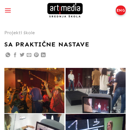
Preskoči
na
ENG
sadržaj
Projekti škole
SA PRAKTIČNE NASTAVE