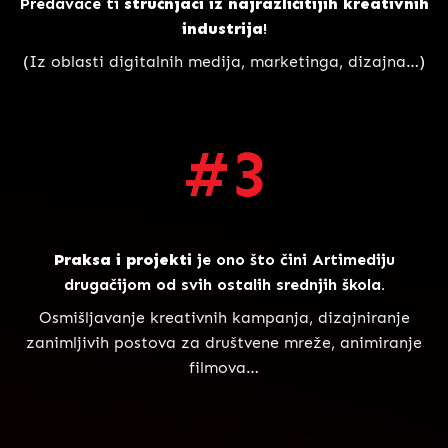
Predavaće ti
stručnjaci iz najrazličitijih kreativnih
industrija
!
(Iz oblasti digitalnih medija, marketinga, dizajna…)
#3
Praksa i projekti
je ono što čini Artimediju
drugačijom od svih ostalih srednjih škola.
Osmišljavanje kreativnih kampanja, dizajniranje
zanimljivih postova za društvene mreže, animiranje
filmova…