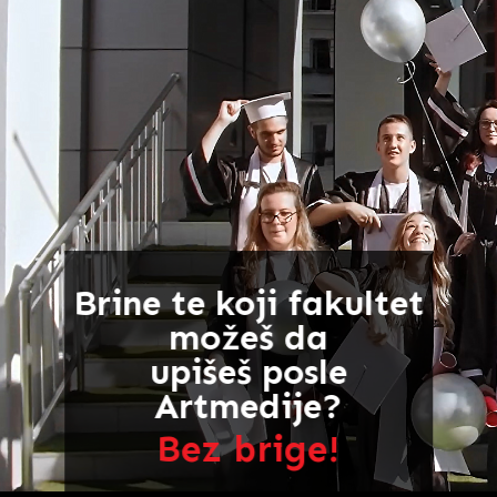
Brine te koji fakultet
možeš da
upišeš posle
Artmedije?
Bez brige!