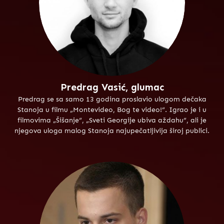
Predrag Vasić, glumac
Predrag se sa samo 13 godina proslavio ulogom dečaka
Stanoja u filmu „Montevideo, Bog te video!“. Igrao je i u
filmovima „Šišanje“, „Sveti Georgije ubiva aždahu“, ali je
njegova uloga malog Stanoja najupečatljivija široj publici.