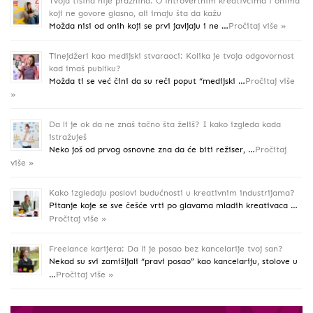
Tvoja tišina nije praznina: O introvertnim kreativcima i onima
koji ne govore glasno, ali imaju šta da kažu
Možda nisi od onih koji se prvi javljaju i ne …
Pročitaj više »
Tinejdžeri kao medijski stvaraoci: Kolika je tvoja odgovornost
kad imaš publiku?
Možda ti se već čini da su reči poput “medijski …
Pročitaj više
»
Da li je ok da ne znaš tačno šta želiš? I kako izgleda kada
istražuješ
Neko još od prvog osnovne zna da će biti režiser, …
Pročitaj
više »
Kako izgledaju poslovi budućnosti u kreativnim industrijama?
Pitanje koje se sve češće vrti po glavama mladih kreativaca …
Pročitaj više »
Freelance karijera: Da li je posao bez kancelarije tvoj san?
Nekad su svi zamišljali “pravi posao” kao kancelariju, stolove u
…
Pročitaj više »