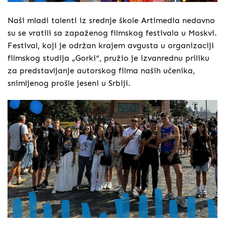
Naši mladi talenti iz srednje škole Artimedia nedavno
su se vratili sa zapaženog filmskog festivala u Moskvi.
Festival, koji je održan krajem avgusta u organizaciji
filmskog studija „Gorki“, pružio je izvanrednu priliku
za predstavljanje autorskog filma naših učenika,
snimljenog prošle jeseni u Srbiji.