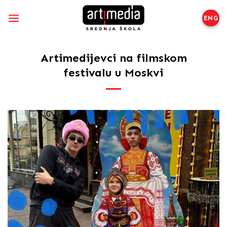
Preskoči
na
ENG
sadržaj
Artimedijevci na filmskom
festivalu u Moskvi