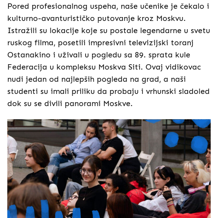
Pored profesionalnog uspeha, naše učenike je čekalo i
kulturno-avanturističko putovanje kroz Moskvu.
Istražili su lokacije koje su postale legendarne u svetu
ruskog filma, posetili impresivni televizijski toranj
Ostanakino i uživali u pogledu sa 89. sprata kule
Federacija u kompleksu Moskva Siti. Ovaj vidikovac
nudi jedan od najlepših pogleda na grad, a naši
studenti su imali priliku da probaju i vrhunski sladoled
dok su se divili panorami Moskve.