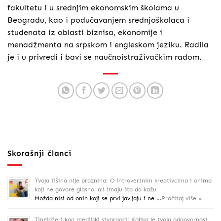
fakultetu i u srednjim ekonomskim školama u
Beogradu, kao i podučavanjem srednjoškolaca i
studenata iz oblasti biznisa, ekonomije i
menadžmenta na srpskom i engleskom jeziku. Radila
je i u privredi i bavi se naučnoistraživačkim radom.
Skorašnji članci
Tvoja tišina nije praznina: O introvertnim kreativcima i onima
koji ne govore glasno, ali imaju šta da kažu
Možda nisi od onih koji se prvi javljaju i ne …
Pročitaj više »
Tinejdžeri kao medijski stvaraoci: Kolika je tvoja odgovornost