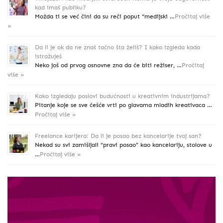
kad imaš publiku?
Možda ti se već čini da su reči poput “medijski …
Pročitaj više
»
Da li je ok da ne znaš tačno šta želiš? I kako izgleda kada
istražuješ
Neko još od prvog osnovne zna da će biti režiser, …
Pročitaj
više »
Kako izgledaju poslovi budućnosti u kreativnim industrijama?
Pitanje koje se sve češće vrti po glavama mladih kreativaca …
Pročitaj više »
Freelance karijera: Da li je posao bez kancelarije tvoj san?
Nekad su svi zamišljali “pravi posao” kao kancelariju, stolove u
…
Pročitaj više »