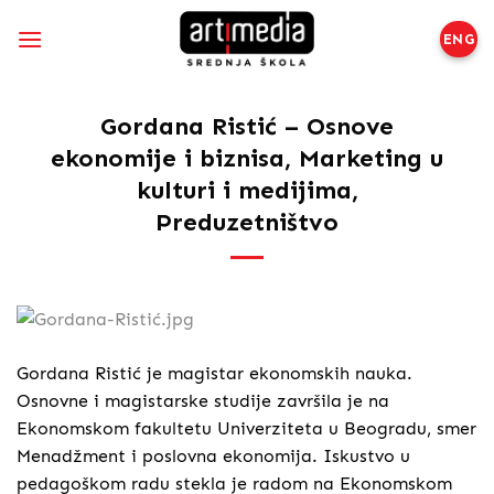
Preskoči
na
ENG
sadržaj
Gordana Ristić – Osnove
ekonomije i biznisa, Marketing u
kulturi i medijima,
Preduzetništvo
Gordana Ristić je magistar ekonomskih nauka.
Osnovne i magistarske studije završila je na
Ekonomskom fakultetu Univerziteta u Beogradu, smer
Menadžment i poslovna ekonomija. Iskustvo u
pedagoškom radu stekla je radom na Ekonomskom