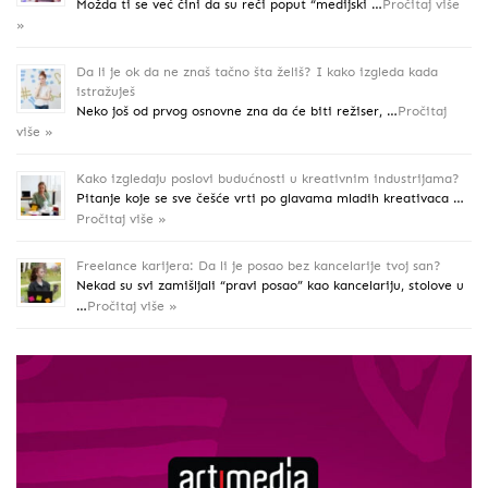
Možda ti se već čini da su reči poput “medijski …
Pročitaj više
»
Da li je ok da ne znaš tačno šta želiš? I kako izgleda kada
istražuješ
Neko još od prvog osnovne zna da će biti režiser, …
Pročitaj
više »
Kako izgledaju poslovi budućnosti u kreativnim industrijama?
Pitanje koje se sve češće vrti po glavama mladih kreativaca …
Pročitaj više »
Freelance karijera: Da li je posao bez kancelarije tvoj san?
Nekad su svi zamišljali “pravi posao” kao kancelariju, stolove u
…
Pročitaj više »