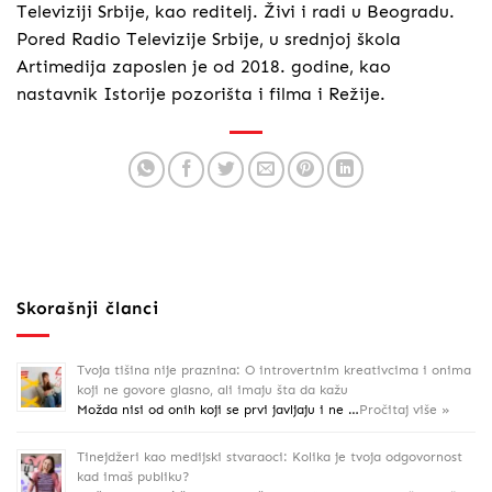
Televiziji Srbije, kao reditelj. Živi i radi u Beogradu.
Pored Radio Televizije Srbije, u srednjoj škola
Artimedija zaposlen je od 2018. godine, kao
nastavnik Istorije pozorišta i filma i Režije.
Skorašnji članci
Tvoja tišina nije praznina: O introvertnim kreativcima i onima
koji ne govore glasno, ali imaju šta da kažu
Možda nisi od onih koji se prvi javljaju i ne …
Pročitaj više »
Tinejdžeri kao medijski stvaraoci: Kolika je tvoja odgovornost
kad imaš publiku?