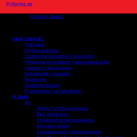
Prijavite se
Designed by
Graphic Beast!
Copyright 2026 ©
ARTIMEDIA Srednja Škola
Upis 2026/27.
Predupis
Online nastava
Izaberite obrazovni program
Prijemna procedura i dokumentacija
Ugovor o školovanju
Subvencije i popusti
Školarine
Dodatne usluge
Prohodnost na fakultete
O školi
#1
Misija i vizija osnivača
Reč direktora
Vrednosti koje negujemo
Koncept škole
Inovativnost i ekskluzivnost