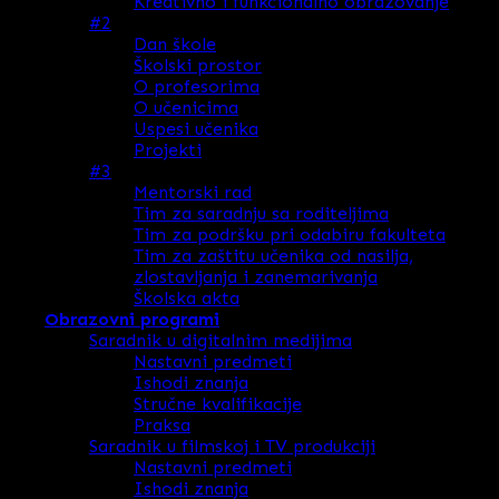
Kreativno i funkcionalno obrazovanje
#2
Dan škole
Školski prostor
O profesorima
O učenicima
Uspesi učenika
Projekti
#3
Mentorski rad
Tim za saradnju sa roditeljima
Tim za podršku pri odabiru fakulteta
Tim za zaštitu učenika od nasilja,
zlostavljanja i zanemarivanja
Školska akta
Obrazovni programi
Saradnik u digitalnim medijima
Nastavni predmeti
Ishodi znanja
Stručne kvalifikacije
Praksa
Saradnik u filmskoj i TV produkciji
Nastavni predmeti
Ishodi znanja