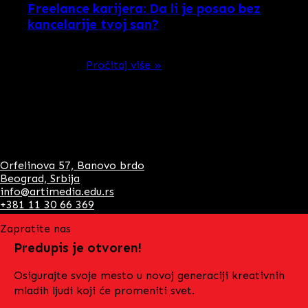
Freelance karijera: Da li je posao bez
kancelarije tvoj san?
Nekad su svi zamišljali “pravi posao” kao kancelariju,
stolove u …
Pročitaj više »
Akreditacija
Kontakt
Orfelinova 57, Banovo brdo
Beograd, Srbija
info@artimedia.edu.rs
+381 11 30 66 369
Zapratite nas
Predupis je otvoren!
Osigurajte svoje mesto u novoj generaciji kreativnih
mladih ljudi koji će promeniti svet.