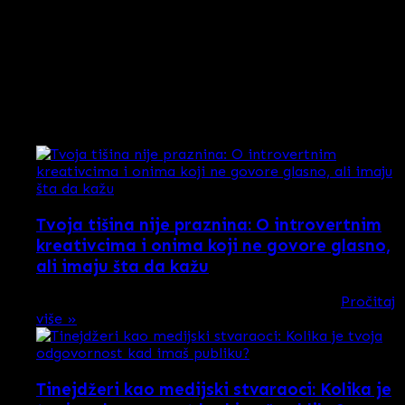
Nije poenta u životu da budete popularni, poenta je da
uživate svakog dana, a ukoliko je popularnost ipak nešto
što vas čini srećnim, mi se najiskrenije nadamo da ćete
ostvariti svoje snove i doći do prvog miliona followera!
Istražujte internet, kačite sve što se vama sviđa i ne
zaboravite da uživate dok to radite!
Skorašnji članci
Tvoja tišina nije praznina: O introvertnim
kreativcima i onima koji ne govore glasno,
ali imaju šta da kažu
Možda nisi od onih koji se prvi javljaju i ne …
Pročitaj
više »
Tinejdžeri kao medijski stvaraoci: Kolika je