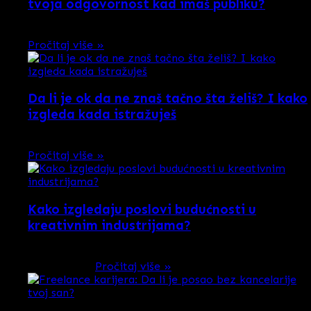
tvoja odgovornost kad imaš publiku?
Možda ti se već čini da su reči poput “medijski …
Pročitaj više »
Da li je ok da ne znaš tačno šta želiš? I kako
izgleda kada istražuješ
Neko još od prvog osnovne zna da će biti režiser, …
Pročitaj više »
Kako izgledaju poslovi budućnosti u
kreativnim industrijama?
Pitanje koje se sve češće vrti po glavama mladih
kreativaca …
Pročitaj više »