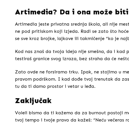
Artimedia? Da i ona može biti
Artimedia jeste privatna srednja škola, ali nije mes
ne pod pritiskom koji izjeda. Radi se zato što hoćeš,
se sve kroz brojke, lajkove ili takmičenje “ko je naj
Kod nas znaš da tvoja ideja nije smešna, da i kad p
testiraš granice svog izraza, bez straha da će neš
Zato ovde ne forsiramo trku. Ipak, ne stojimo u me
pravom podrškom. I kad dođe tvoj trenutak da zasi
tu da ti damo prostor i vetar u leđa.
Zaključak
Voleli bismo da ti kažemo da za burnout postoji mag
tvoj tempo i tvoje pravo da kažeš: “Neću večeras ra