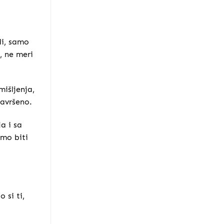
di, samo
, ne meri
išljenja,
savršeno.
a i sa
mo biti
 si ti,