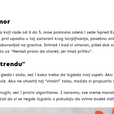
mor
koji rade od 9 do 5, nose poslovna odela i sede ispred E
 prvi upadnu u taj začarani krug iscrpljivanja, posebno oni
aboravljaš na granice. Snimaš i kad si umoran, pišeš dok s
to uz “Nemaš pravo da staneš, jer imaš priliku”.
 trendu”
gleda i sluša, već i kako treba da izgleda tvoj uspeh. Ako
če. Ako ne uhvatiš taj “viralni” talas, možda si propustio 
drugih, već i protiv algoritama. I naravno, sve vreme mora
ećaš da si se negde izgubio u pokušaju da svima budeš vidlj