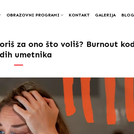
OBRAZOVNI PROGRAMI
KONTAKT
GALERIJA
BLOG
oriš za ono što voliš? Burnout ko
dih umetnika