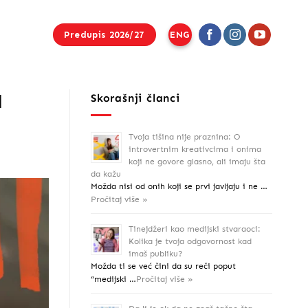
Predupis 2026/27
ENG
d
Skorašnji članci
Tvoja tišina nije praznina: O
introvertnim kreativcima i onima
koji ne govore glasno, ali imaju šta
da kažu
Možda nisi od onih koji se prvi javljaju i ne …
Pročitaj više »
Tinejdžeri kao medijski stvaraoci:
Kolika je tvoja odgovornost kad
imaš publiku?
Možda ti se već čini da su reči poput
“medijski …
Pročitaj više »