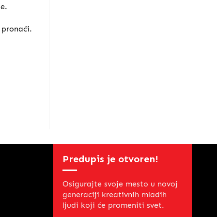
be.
 pronaći.
Predupis je otvoren!
Osigurajte svoje mesto u novoj
generaciji kreativnih mladih
ljudi koji će promeniti svet.