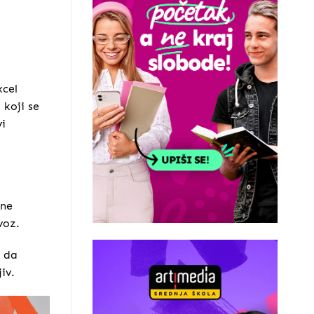
xcel
 koji se
vi
 ne
voz.
š da
iv.