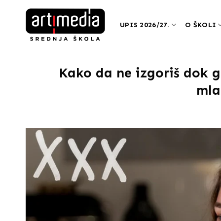
Preskoči
na
UPIS 2026/27.
O ŠKOLI
sadržaj
Kako da ne izgoriš dok g
mla