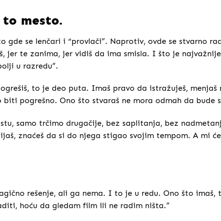
 to mesto.
to gde se lenčari i “provlači”. Naprotiv, ovde se stvarno ra
 jer te zanima, jer vidiš da ima smisla. I što je najvažnije
bolji u razredu”.
ogrešiš, to je deo puta. Imaš pravo da istražuješ, menjaš m
to biti pogrešno. Ono što stvaraš ne mora odmah da bude 
stu, samo trčimo drugačije, bez saplitanja, bez nadmetanj
jaš, znaćeš da si do njega stigao svojim tempom. A mi će
ično rešenje, ali ga nema. I to je u redu. Ono što imaš, to
diti, hoću da gledam film ili ne radim ništa.”