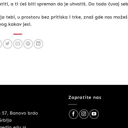
vratiti, a ti ćeš biti spreman da je uhvatiš. Do tada čuvaj se
ija tebi, u prostoru bez pritiska i trke, znaš gde nas možeš
vog kakav jesi.
Zapratite nas
a 57, Banovo brdo
Srbija
media.edu.rs