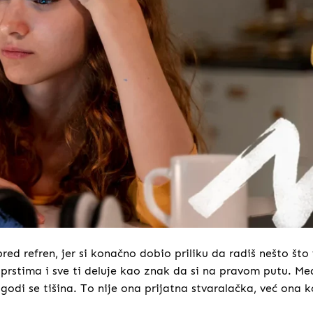
red refren, jer si konačno dobio priliku da radiš nešto što 
d prstima i sve ti deluje kao znak da si na pravom putu. Me
ogodi se tišina. To nije ona prijatna stvaralačka, već ona k