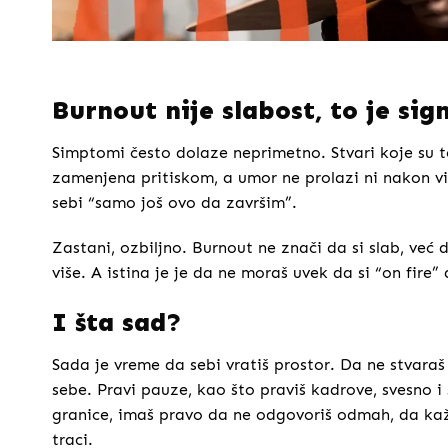
Burnout nije slabost, to je sig
Simptomi često dolaze neprimetno. Stvari koje su te
zamenjena pritiskom, a umor ne prolazi ni nakon vik
sebi “samo još ovo da završim”.
Zastani, ozbiljno. Burnout ne znači da si slab, već 
više. A istina je je da ne moraš uvek da si “on fire”
I šta sad?
Sada je vreme da sebi vratiš prostor. Da ne stvaraš
sebe. Pravi pauze, kao što praviš kadrove, svesno 
granice, imaš pravo da ne odgovoriš odmah, da kaže
traci.