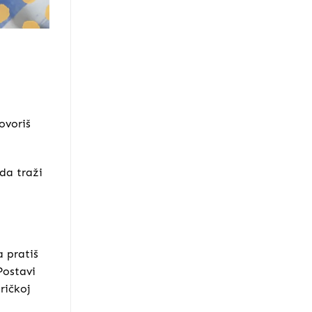
ovoriš
 da traži
a pratiš
Postavi
ričkoj