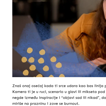
Znaš onaj osećaj kada ti srce udara kao bas linija p
Kamera ti je u ruci, scenario u glavi ili mikseta po
negde između inspiracije i “objavi sad ili nikad”, d
miriše na prazninu i zove se burnout.