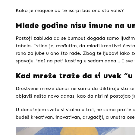
Kako je moguće da te iscrpi baš ono što voliš?
Mlade godine nisu imune na u
Postoji zabluda da se burnout događa samo ljudima 
tabela. Istina je, međutim, da mladi kreativci često
rano zaljube u ono što rade. Zbog te ljubavi lako z
spavaju, ideš na peti kasting u sedam dana… I sve 
Kad mreže traže da si uvek “u
Društvene mreže danas ne samo da diktiraju šta se 
objaviš nešto novo danas, kao da nisi ni postojao ju
U današnjem svetu si stalno u trci, ne samo protiv 
budeš kreativan, inovativan, drugačiji, a unutra os