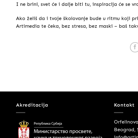
I ne brini, svet će i dalje biti tu, inspiracija će se 
Ako želiš da i tvoje školovanje bude u ritmu koji pr
Artimedia te čeka, bez stresa, bez maski – baš tak
Akreditacija
Kontakt
Orfelinov
Beograd, 
info@arti