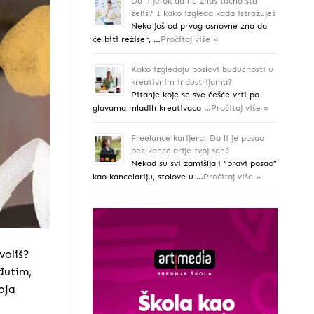
Da li je ok da ne znaš tačno šta
želiš? I kako izgleda kada istražuješ
Neko još od prvog osnovne zna da
će biti režiser, …
Pročitaj više »
Kako izgledaju poslovi budućnosti u
kreativnim industrijama?
Pitanje koje se sve češće vrti po
glavama mladih kreativaca …
Pročitaj više »
Freelance karijera: Da li je posao
bez kancelarije tvoj san?
Nekad su svi zamišljali “pravi posao”
kao kancelariju, stolove u …
Pročitaj više »
voliš?
đutim,
oja