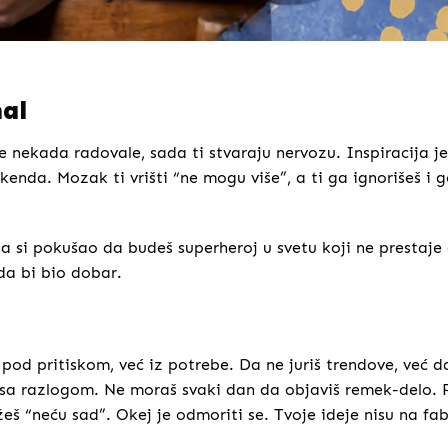
nal
 nekada radovale, sada ti stvaraju nervozu. Inspiracija je
enda. Mozak ti vrišti “ne mogu više”, a ti ga ignorišeš i g
da si pokušao da budeš superheroj u svetu koji ne prestaje
 da bi bio dobar.
 pod pritiskom, već iz potrebe. Da ne juriš trendove, već d
i sa razlogom. Ne moraš svaki dan da objaviš remek-delo. 
š “neću sad”. Okej je odmoriti se. Tvoje ideje nisu na fab