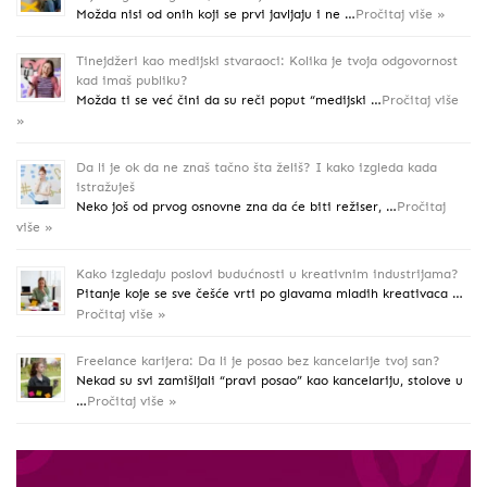
Možda nisi od onih koji se prvi javljaju i ne …
Pročitaj više »
Tinejdžeri kao medijski stvaraoci: Kolika je tvoja odgovornost
kad imaš publiku?
Možda ti se već čini da su reči poput “medijski …
Pročitaj više
»
Da li je ok da ne znaš tačno šta želiš? I kako izgleda kada
istražuješ
Neko još od prvog osnovne zna da će biti režiser, …
Pročitaj
više »
Kako izgledaju poslovi budućnosti u kreativnim industrijama?
Pitanje koje se sve češće vrti po glavama mladih kreativaca …
Pročitaj više »
Freelance karijera: Da li je posao bez kancelarije tvoj san?
Nekad su svi zamišljali “pravi posao” kao kancelariju, stolove u
…
Pročitaj više »