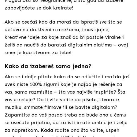
Mogućnosti su neograničene, a šta god da izabere
zabavljaćete se dok kreirate!
Ako se osećaš kao da moraš da ispratiš sve što se
dešava na društvenim mrežama, imaš sjajne,
kreativne ideje za koje znaš da bi postale viralne i
želiš da naučiš da barataš digitalnim alatima – ovaj
smer je kao stvoren za tebe!
Kako da izabereš samo jedno?
Ako se i dalje pitate kako da se odlučite i možda još
uvek niste 100% sigurni koje je najbolje rešenje za
vas, samo razmislite – šta vas najviše inspiriše? Šta
vas usrećuje? Da li više volite da pišete, stvarate
muziku, snimate filmove ili se bavite digitalom?
Zapamtite da vaš posao treba da bude ono u čemu
se osećate prijatno, da za isti imate ambicije i želju
za napretkom. Kada radite ono što volite, uspeh