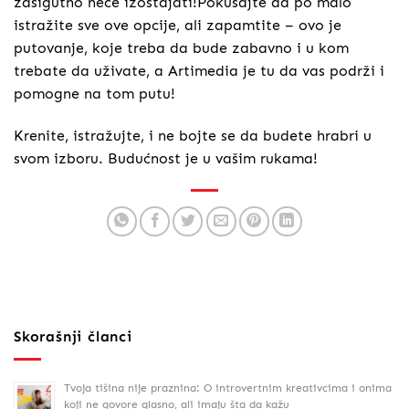
zasigutno neće izostajati!Pokušajte da po malo
istražite sve ove opcije, ali zapamtite – ovo je
putovanje, koje treba da bude zabavno i u kom
trebate da uživate, a Artimedia je tu da vas podrži i
pomogne na tom putu!
Krenite, istražujte, i ne bojte se da budete hrabri u
svom izboru. Budućnost je u vašim rukama!
Skorašnji članci
Tvoja tišina nije praznina: O introvertnim kreativcima i onima
koji ne govore glasno, ali imaju šta da kažu