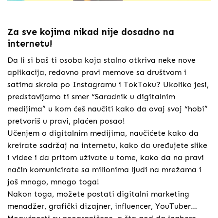
Za sve kojima nikad nije dosadno na
internetu!
Da li si baš ti osoba koja stalno otkriva neke nove
aplikacija, redovno pravi memove sa društvom i
satima skrola po Instagramu i TokToku? Ukoliko jesi,
predstavljamo ti smer “Saradnik u digitalnim
medijima” u kom ćeš naučiti kako da ovaj svoj “hobi”
pretvoriš u pravi, plaćen posao!
Učenjem o digitalnim medijima, naučićete kako da
kreirate sadržaj na internetu, kako da uređujete slike
i videe i da pritom uživate u tome, kako da na pravi
način komunicirate sa milionima ljudi na mrežama i
još mnogo, mnogo toga!
Nakon toga, možete postati digitalni marketing
menadžer, grafički dizajner, influencer, YouTuber…