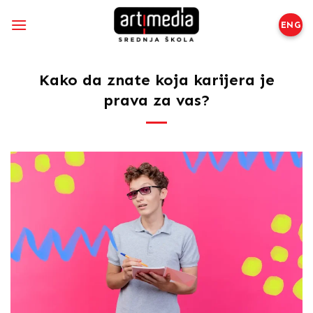
Preskoči
na
ENG
sadržaj
Kako da znate koja karijera je
prava za vas?