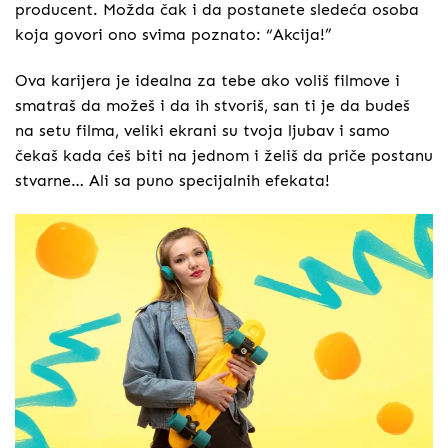
producent. Možda čak i da postanete sledeća osoba
koja govori ono svima poznato: “Akcija!”
Ova karijera je idealna za tebe ako voliš filmove i
smatraš da možeš i da ih stvoriš, san ti je da budeš
na setu filma, veliki ekrani su tvoja ljubav i samo
čekaš kada ćeš biti na jednom i želiš da priče postanu
stvarne… Ali sa puno specijalnih efekata!