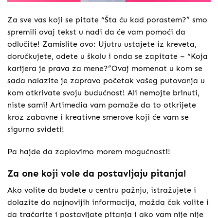
Za sve vas koji se pitate “Šta ću kad porastem?” smo
spremili ovaj tekst u nadi da će vam pomoći da
odlučite! Zamislite ovo: Ujutru ustajete iz kreveta,
doručkujete, odete u školu i onda se zapitate – “Koja
karijera je prava za mene?”Ovaj momenat u kom se
sada nalazite je zapravo početak vašeg putovanja u
kom otkrivate svoju budućnost! Ali nemojte brinuti,
niste sami! Artimedia vam pomaže da to otkrijete
kroz zabavne i kreativne smerove koji će vam se
sigurno svideti!
Pa hajde da zaplovimo morem mogućnosti!
Za one koji vole da postavljaju pitanja!
Ako volite da budete u centru pažnju, istražujete i
dolazite do najnovijih informacija, možda čak volite i
da tračarite i postavljate pitanja i ako vam nije nije