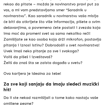
rekao da pitate – možda je novinarstvo pravi put za
vas, a mi vam predstavljamo smer “Saradnik u
novinarstvu”. Kao saradnik u novinarstvu vaša misija
će biti da otkrijete što više informacija, pišete o svim
dešavanjima, a povremeno ćete postati i zvezda koja
ima moć da promeni svet sa samo nekoliko reči!
Zamišljate se kao osoba koja drži mikrofon, postavlja
pitanja i iznosi istinu? Dobrodošli u svet novinarstva!
Uvek imaš neko pitanje za sve i svakoga?
Voliš da pišeš i izveštavaš?
Želiš da znaš šta se zaista događa u svetu?
Ova karijera je idealna za tebe!
Za sve koji sanjaju da imaju sledeći muzički
hit!
Da li ste nekad razmišljali o tome kako nastaju vaše
omiljene pesme?