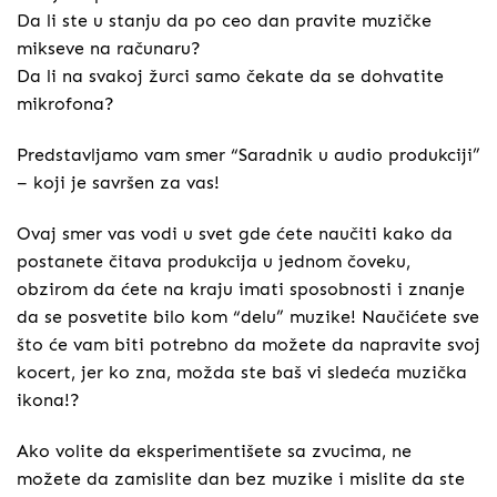
Da li ste u stanju da po ceo dan pravite muzičke
mikseve na računaru?
Da li na svakoj žurci samo čekate da se dohvatite
mikrofona?
Predstavljamo vam smer “Saradnik u audio produkciji”
– koji je savršen za vas!
Ovaj smer vas vodi u svet gde ćete naučiti kako da
postanete čitava produkcija u jednom čoveku,
obzirom da ćete na kraju imati sposobnosti i znanje
da se posvetite bilo kom “delu” muzike! Naučićete sve
što će vam biti potrebno da možete da napravite svoj
kocert, jer ko zna, možda ste baš vi sledeća muzička
ikona!?
Ako volite da eksperimentišete sa zvucima, ne
možete da zamislite dan bez muzike i mislite da ste