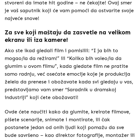
stvoreni da imate hit godine – ne čekajte! Ovaj smer
je vaš saputnik koji će vam pomoći da ostvarite svoje
najveće snove!
Za sve koji maštaju da zasvetle na velikom
ekranu ili iza kamere!
Ako ste ikad gledali film i pomislili: “I ja bih to
mogao/la da režiram!” ili “Koliko bih voleo/la da
glumim u ovom filmu”, kada gledate film ne pratite
samo radnju, već osećate emocije koje je produkcija
želela da prenese i obožavate kada svi gledaju u vas,
predstavljamo vam smer “Saradnik u dramskoj
industriji” koji ćete obožavati!
Ovde ćete naučiti kako da glumite, kreirate filmove,
pišete scenarije, snimate i montirate, ili čak
postanete jedan od onih ljudi koji pomažu da sve
bude savršeno – kao direktor fotografije, montažer ili