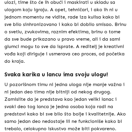
ulozi, time što će ih obući i maskirati u skladu sa
ulogom koju igraju. A opet, tehničari, i ako ih ni u
jednom momentu ne vidite, rade iza kulisa kako bi
sve bilo sinhronizovano i kako bi dobilo smisao. Brinu
o svetlu, zvukovima, raznim efektima, brinu o tome
da sve bude prikazano u pravo vreme, ali i da sami
glumci mogu to sve da isprate. A reditelj je kreativni
vođa koji diriguje i usmerava ceo proces, od početka
do kraja.
Svaka karika u lancu ima svoju ulogu!
U pozorišnom timu ni jedna uloga nije manje važna i
ni jedan deo tima nije bitniji od nekog drugog.
Zamislite da je predstava kao jedan veliki lanac i
svaki deo tog lanca je jedna osoba koja radi na
predstavi kako bi sve bilo što bolje i kvalitetnije. Ako
samo jedan deo nedostaje ili ne funkcioniše kako bi
trebalo, celokupno iskustvo može biti pokvareno.