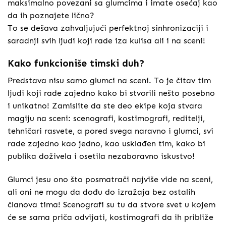
maksimalno povezani sa glumcima i imate osećaj kao
da ih poznajete lično?
To se dešava zahvaljujući perfektnoj sinhronizaciji i
saradnji svih ljudi koji rade iza kulisa ali i na sceni!
Kako funkcioniše timski duh?
Predstava nisu samo glumci na sceni. To je čitav tim
ljudi koji rade zajedno kako bi stvorili nešto posebno
i unikatno! Zamislite da ste deo ekipe koja stvara
magiju na sceni: scenografi, kostimografi, reditelji,
tehničari rasvete, a pored svega naravno i glumci, svi
rade zajedno kao jedno, kao usklađen tim, kako bi
publika doživela i osetila nezaboravno iskustvo!
Glumci jesu ono što posmatrači najviše vide na sceni,
ali oni ne mogu da dođu do izražaja bez ostalih
članova tima! Scenografi su tu da stvore svet u kojem
će se sama priča odvijati, kostimografi da ih približe