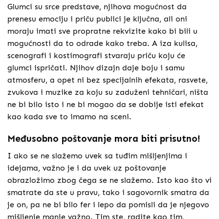
Glumci su srce predstave, njihova mogućnost da
prenesu emociju i priču publici je ključna, ali oni
moraju imati sve propratne rekvizite kako bi bili u
mogućnosti da to odrade kako treba. A iza kulisa,
scenografi i kostimografi stvaraju priču koju će
glumci ispričati. Njihov dizajn daje boju i samu
atmosferu, a opet ni bez specijalnih efekata, rasvete,
zvukova i muzike za koju su zaduženi tehničari, ništa
ne bi bilo isto i ne bi mogao da se dobije isti efekat
kao kada sve to imamo na sceni.
Međusobno poštovanje mora biti prisutno!
I ako se ne slažemo uvek sa tuđim mišljenjima i
idejama, važno je i da uvek uz poštovanje
obrazložimo zbog čega se ne slažemo. Isto kao što vi
smatrate da ste u pravu, tako i sagovornik smatra da
je on, pa ne bi bilo fer i lepo da pomisli da je njegovo
mišljenje manje važno. Tim ste, radite kao tim,