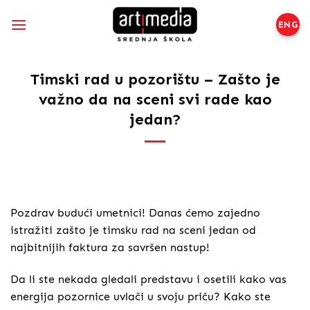
Preskoči
na
ENG
sadržaj
Timski rad u pozorištu – Zašto je
važno da na sceni svi rade kao
jedan?
Pozdrav budući umetnici! Danas ćemo zajedno
istražiti zašto je timsku rad na sceni jedan od
najbitnijih faktura za savršen nastup!
Da li ste nekada gledali predstavu i osetili kako vas
energija pozornice uvlači u svoju priču? Kako ste