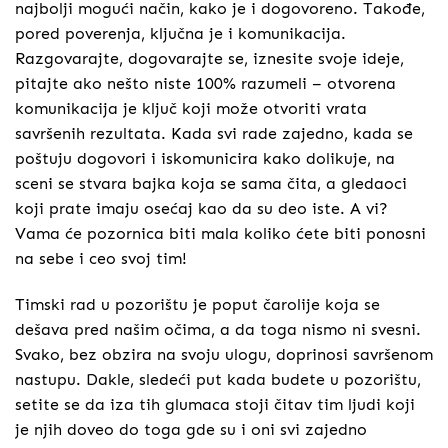
najbolji mogući način, kako je i dogovoreno. Takođe,
pored poverenja, ključna je i komunikacija.
Razgovarajte, dogovarajte se, iznesite svoje ideje,
pitajte ako nešto niste 100% razumeli – otvorena
komunikacija je ključ koji može otvoriti vrata
savršenih rezultata. Kada svi rade zajedno, kada se
poštuju dogovori i iskomunicira kako dolikuje, na
sceni se stvara bajka koja se sama čita, a gledaoci
koji prate imaju osećaj kao da su deo iste. A vi?
Vama će pozornica biti mala koliko ćete biti ponosni
na sebe i ceo svoj tim!
Timski rad u pozorištu je poput čarolije koja se
dešava pred našim očima, a da toga nismo ni svesni.
Svako, bez obzira na svoju ulogu, doprinosi savršenom
nastupu. Dakle, sledeći put kada budete u pozorištu,
setite se da iza tih glumaca stoji čitav tim ljudi koji
je njih doveo do toga gde su i oni svi zajedno