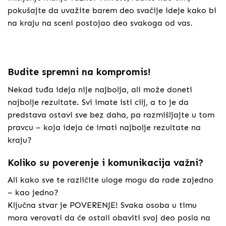
pokušajte da uvažite barem deo svačije ideje kako bi
na kraju na sceni postojao deo svakoga od vas.
Budite spremni na kompromis!
Nekad tuđa ideja nije najbolja, ali može doneti
najbolje rezultate. Svi imate isti cilj, a to je da
predstava ostavi sve bez daha, pa razmišljajte u tom
pravcu – koja ideja će imati najbolje rezultate na
kraju?
Koliko su poverenje i komunikacija važni?
Ali kako sve te različite uloge mogu da rade zajedno
– kao jedno?
Ključna stvar je POVERENJE! Svaka osoba u timu
mora verovati da će ostali obaviti svoj deo posla na