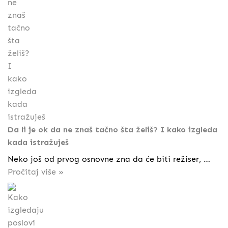
Da li je ok da ne znaš tačno šta želiš? I kako izgleda
kada istražuješ
Neko još od prvog osnovne zna da će biti režiser, …
Pročitaj više »