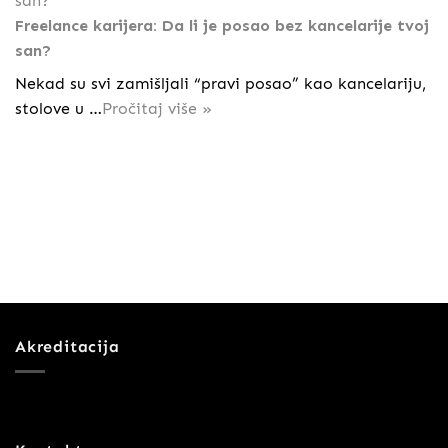
Freelance karijera: Da li je posao bez kancelarije tvoj
san?
Nekad su svi zamišljali “pravi posao” kao kancelariju,
stolove u …
Pročitaj više »
Akreditacija