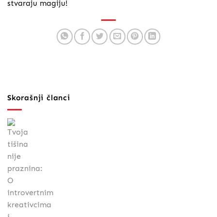
stvaraju magiju!
Skorašnji članci