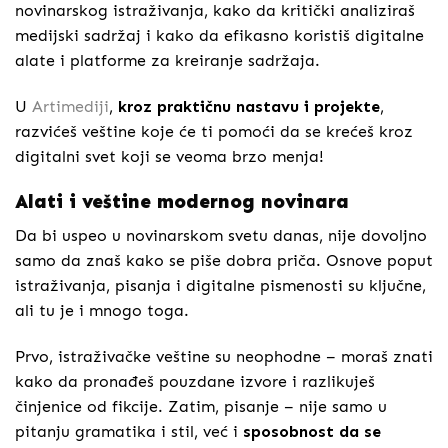
novinarskog istraživanja, kako da kritički analiziraš
medijski sadržaj i kako da efikasno koristiš digitalne
alate i platforme za kreiranje sadržaja.
U
Artimediji
,
kroz praktičnu nastavu i projekte
,
razvićeš veštine koje će ti pomoći da se krećeš kroz
digitalni svet koji se veoma brzo menja!
Alati i veštine modernog novinara
Da bi uspeo u novinarskom svetu danas, nije dovoljno
samo da znaš kako se piše dobra priča. Osnove poput
istraživanja, pisanja i digitalne pismenosti su ključne,
ali tu je i mnogo toga.
Prvo, istraživačke veštine su neophodne – moraš znati
kako da pronađeš pouzdane izvore i razlikuješ
činjenice od fikcije. Zatim, pisanje – nije samo u
pitanju gramatika i stil, već i
sposobnost da se