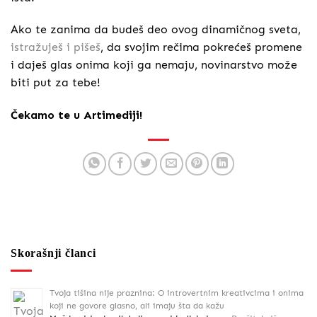
Ako te zanima da budeš deo ovog dinamičnog sveta,
istražuješ i pišeš
, da svojim rečima pokrećeš promene
i daješ glas onima koji ga nemaju, novinarstvo može
biti put za tebe!
Čekamo te u Artimediji!
Skorašnji članci
Tvoja tišina nije praznina: O introvertnim kreativcima i onima
koji ne govore glasno, ali imaju šta da kažu