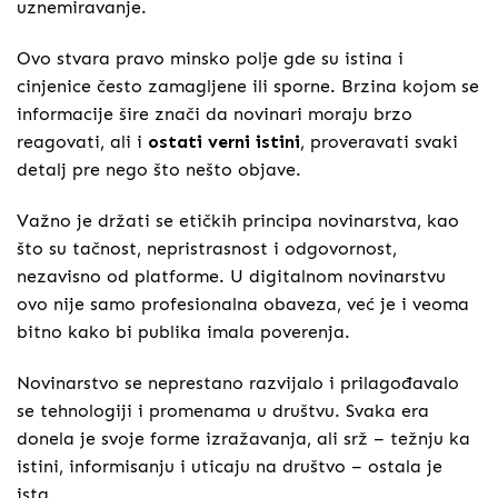
uznemiravanje.
Ovo stvara pravo minsko polje gde su istina i
cinjenice često zamagljene ili sporne. Brzina kojom se
informacije šire znači da novinari moraju brzo
reagovati, ali i
ostati verni istini
, proveravati svaki
detalj pre nego što nešto objave.
Važno je držati se etičkih principa novinarstva, kao
što su tačnost, nepristrasnost i odgovornost,
nezavisno od platforme. U digitalnom novinarstvu
ovo nije samo profesionalna obaveza, već je i veoma
bitno kako bi publika imala poverenja.
Novinarstvo se neprestano razvijalo i prilagođavalo
se tehnologiji i promenama u društvu. Svaka era
donela je svoje forme izražavanja, ali srž – težnju ka
istini, informisanju i uticaju na društvo – ostala je
ista.