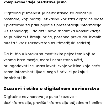
kompleksne ideje predstave jasno.
Digitalna pismenost je neizostavna za današnje
novinare, koji moraju efikasno koristiti digitalne alate
i platforme za prikupljanje i prezentaciju informacija.
Uz tehnologiju, dolazi i nova dinamika komunikacije
sa publikom i širenju priča, posebno preko društvenih
mreža i kroz raznovrstan multimedijski sadržaj.
Da bi bio u koraku sa medijskim pejzažem koji se
veoma brzo menja, moraš neprestano učiti,
prilagođavati se, usavršavati svoje veštine koje neće
samo informisati ljude, nego i privući pažnju i
inspirisati ih.
Izazovi i etika u digitalnom novinarstvu
Digitalno novinarstvo je puno izazova –
dezinformacije, previše informacija odjednom i online