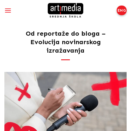
Preskoči
na
ENG
sadržaj
Od reportaže do bloga –
Evolucija novinarskog
izražavanja