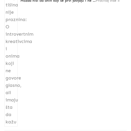
Možda nisi od onih koji se prvi javljaju i ne …
Pročitaj više »