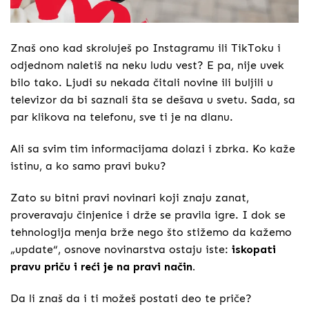
Znaš ono kad skroluješ po Instagramu ili TikToku i
odjednom naletiš na neku ludu vest? E pa, nije uvek
bilo tako. Ljudi su nekada čitali novine ili buljili u
televizor da bi saznali šta se dešava u svetu. Sada, sa
par klikova na telefonu, sve ti je na dlanu.
Ali sa svim tim informacijama dolazi i zbrka. Ko kaže
istinu, a ko samo pravi buku?
Zato su bitni pravi novinari koji znaju zanat,
proveravaju činjenice i drže se pravila igre. I dok se
tehnologija menja brže nego što stižemo da kažemo
„update“, osnove novinarstva ostaju iste:
iskopati
pravu priču i reći je na pravi način.
Da li znaš da i ti možeš postati deo te priče?