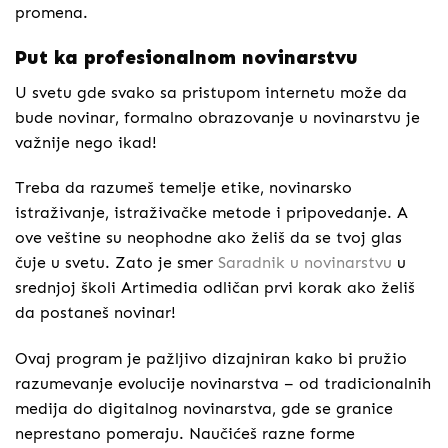
promena.
Put ka profesionalnom novinarstvu
U svetu gde svako sa pristupom internetu može da
bude novinar, formalno obrazovanje u novinarstvu je
važnije nego ikad!
Treba da razumeš temelje etike, novinarsko
istraživanje, istraživačke metode i pripovedanje. A
ove veštine su neophodne ako želiš da se tvoj glas
čuje u svetu. Zato je smer
Saradnik u novinarstvu
u
srednjoj školi Artimedia odličan prvi korak ako želiš
da postaneš novinar!
Ovaj program je pažljivo dizajniran kako bi pružio
razumevanje evolucije novinarstva – od tradicionalnih
medija do digitalnog novinarstva, gde se granice
neprestano pomeraju. Naučićeš razne forme