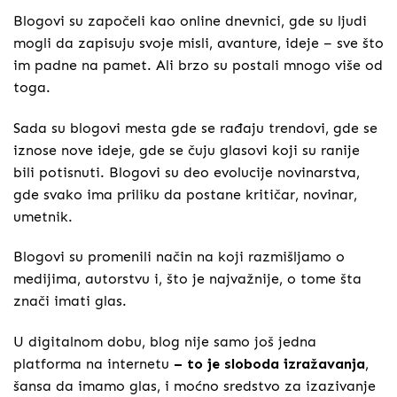
Blogovi su započeli kao online dnevnici, gde su ljudi
mogli da zapisuju svoje misli, avanture, ideje – sve što
im padne na pamet. Ali brzo su postali mnogo više od
toga.
Sada su blogovi mesta gde se rađaju trendovi, gde se
iznose nove ideje, gde se čuju glasovi koji su ranije
bili potisnuti. Blogovi su deo evolucije novinarstva,
gde svako ima priliku da postane kritičar, novinar,
umetnik.
Blogovi su promenili način na koji razmišljamo o
medijima, autorstvu i, što je najvažnije, o tome šta
znači imati glas.
U digitalnom dobu, blog nije samo još jedna
platforma na internetu
– to je sloboda izražavanja
,
šansa da imamo glas, i moćno sredstvo za izazivanje