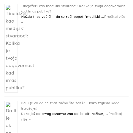
Tinejdžeri kao medijski stvaraoci: Kolika je tvoja odgovornost
kad imaš publiku?
Možda ti se već čini da su reči poput “medijski …
Pročitaj više
»
Da li je ok da ne znaš tačno šta želiš? I kako izgleda kada
istražuješ
Neko još od prvog osnovne zna da će biti režiser, …
Pročitaj
više »