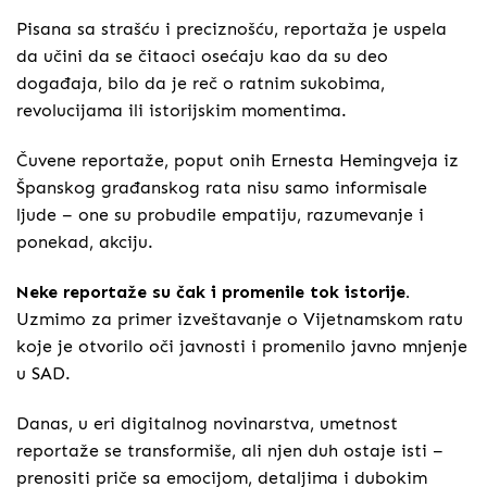
Pisana sa strašću i preciznošću, reportaža je uspela
da učini da se čitaoci osećaju kao da su deo
događaja, bilo da je reč o ratnim sukobima,
revolucijama ili istorijskim momentima.
Čuvene reportaže, poput onih Ernesta Hemingveja iz
Španskog građanskog rata nisu samo informisale
ljude – one su probudile empatiju, razumevanje i
ponekad, akciju.
Neke reportaže su čak i promenile tok istorije.
Uzmimo za primer izveštavanje o Vijetnamskom ratu
koje je otvorilo oči javnosti i promenilo javno mnjenje
u SAD.
Danas, u eri digitalnog novinarstva, umetnost
reportaže se transformiše, ali njen duh ostaje isti –
prenositi priče sa emocijom, detaljima i dubokim