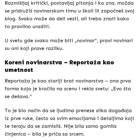
Razmišljaj kritički, postavljaj pitanja i ko zna, možda
se pridružiš novinarskom timu u školi ili započneš svoj
blog. Svako može da deli vesti, ali treba znati kako
to pravilno uraditi.
U svetu gde svako može biti „novinar“, pravi novinari
su oni koji prave razliku.
Koreni novinarstva – Reportaža kao
umetnost
Reportaža je kao stariji brat novinarstva – ona prva
forma koja je kročila na scenu i rekla svetu: „Evo šta
se dešava.“
To je bio način da se ljudima prenese slika događaja
iz prve ruke, često sa svim emocijama i detaljima koji
te teraju da se zamisliš. Nije bila samo gomila
činjenica – bila je priča sa srcem.